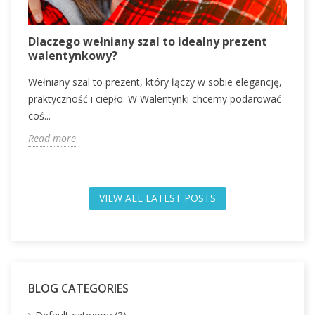
P
Dlaczego wełniany szal to idealny prezent
D
walentynkowy?
s
Wełniany szal to prezent, który łączy w sobie elegancję,
s
praktyczność i ciepło. W Walentynki chcemy podarować
R
coś...
Read more
VIEW ALL LATEST POSTS
BLOG CATEGORIES