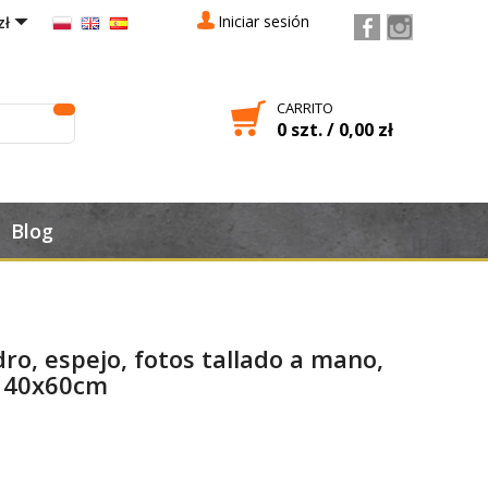

Iniciar sesión
zł
CARRITO
0 szt. / 0,00 zł

Blog
o, espejo, fotos tallado a mano,
: 40x60cm