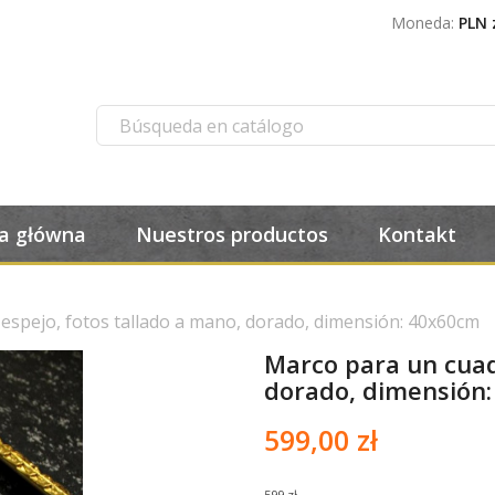
Moneda:
PLN 
a główna
Nuestros productos
Kontakt
espejo, fotos tallado a mano, dorado, dimensión: 40x60cm
Marco para un cuadr
dorado, dimensión
599,00 zł
599 zł