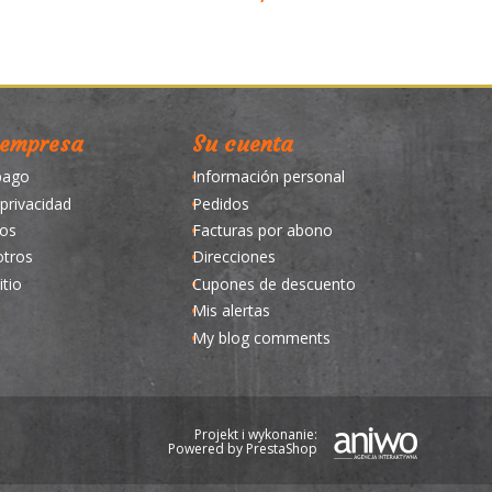
 empresa
Su cuenta
pago
Información personal
 privacidad
Pedidos
os
Facturas por abono
otros
Direcciones
itio
Cupones de descuento
Mis alertas
My blog comments
Projekt i wykonanie:
Powered by
PrestaShop