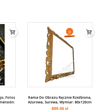
Vista rápida

jo, Fotos
Rama Do Obrazu Ręcznie Rzeźbiona,
mensión:
Ażurowa, Surowa, Wymiar: 80x120cm
899,00 zł