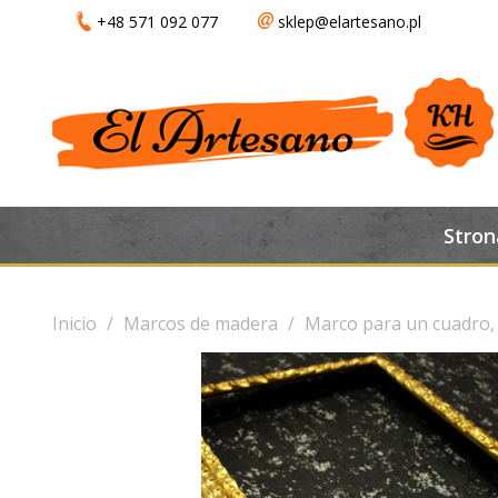
+48 571 092 077
sklep@elartesano.pl
Stron
Inicio
Marcos de madera
Marco para un cuadro, 