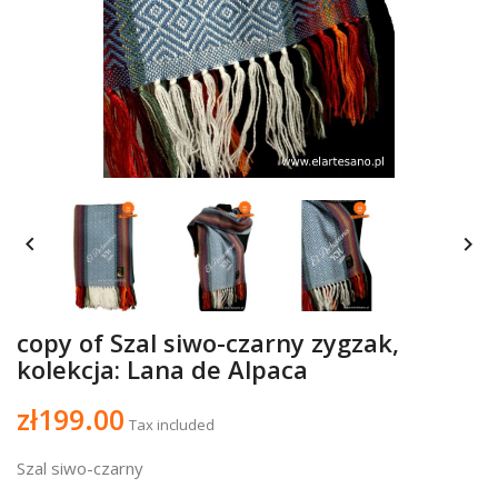


copy of Szal siwo-czarny zygzak,
kolekcja: Lana de Alpaca
zł199.00
Tax included
Szal siwo-czarny