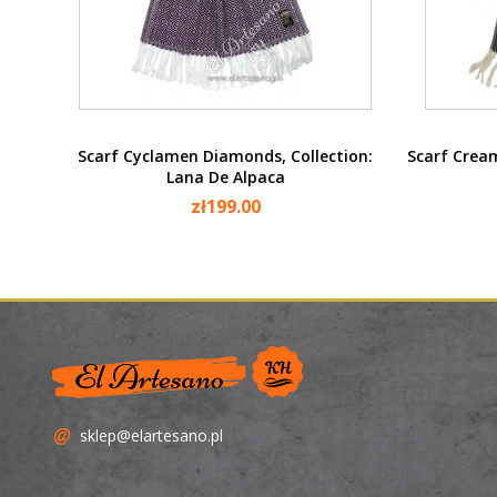
Quick view

Scarf Cyclamen Diamonds, Collection:
Scarf Cream
Lana De Alpaca
zł199.00
sklep@elartesano.pl