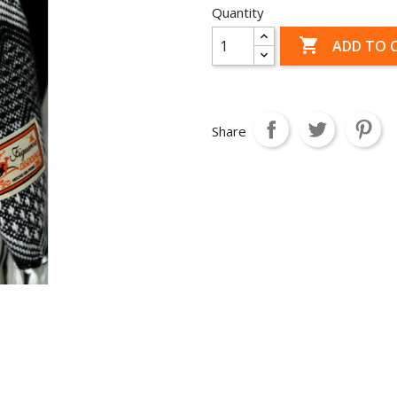
Quantity

ADD TO 
Share