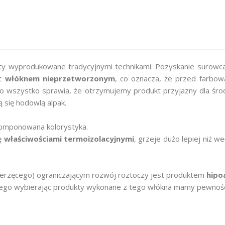
kty wyprodukowane tradycyjnymi technikami. Pozyskanie surow
st
włóknem nieprzetworzonym
, co oznacza, że przed farbo
 To wszystko sprawia, że otrzymujemy produkt przyjazny dla ś
 się hodowlą alpak.
komponowana kolorystyka.
ię
właściwościami termoizolacyjnymi
, grzeje dużo lepiej niż 
 zwierzęcego) ograniczającym rozwój roztoczy jest produktem
hipo
tego wybierając produkty wykonane z tego włókna mamy pewność,