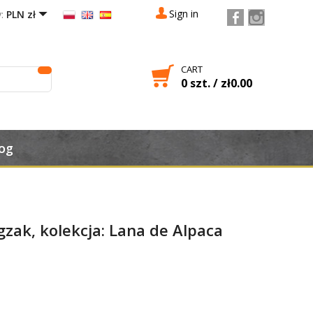

Sign in
:
PLN zł
CART
0 szt. / zł0.00

og
gzak, kolekcja: Lana de Alpaca