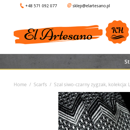
+48 571 092 077
sklep@elartesano.pl
S
Home
Scarfs
Szal siwo-czarny zygzak, kolekcja: