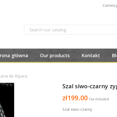
Currency
trona główna
Our products
Kontakt
Bl
 Lana de Alpaca
Szal siwo-czarny zy
zł199.00
Tax included
Szal siwo-czarny