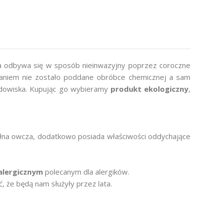
ca odbywa się w sposób nieinwazyjny poprzez coroczne
waniem nie zostało poddane obróbce chemicznej a sam
rodowiska. Kupując go wybieramy
produkt ekologiczny
,
wełna owcza, dodatkowo posiada właściwości oddychające
alergicznym
polecanym dla alergików.
 że będą nam służyły przez lata.