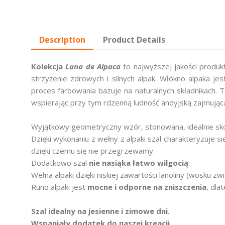
Description
Product Details
Kolekcja
Lana de Alpaca
to najwyższej jakości produ
strzyżenie zdrowych i silnych alpak. Włókno alpaka je
proces farbowania bazuje na naturalnych składnikach.
wspierając przy tym rdzenną ludność andyjską zajmującą
Wyjątkowy geometryczny wzór, stonowana, idealnie s
Dzięki wykonaniu z wełny z alpaki szal charakteryzuje s
dzięki czemu się nie przegrzewamy.
Dodatkowo szal
nie nasiąka łatwo wilgocią
.
Wełna alpaki dzięki niskiej zawartości lanoliny (wosku
Runo alpaki jest
mocne i odporne na zniszczenia
, dla
Szal idealny na jesienne i zimowe dni.
Wspaniały dodatek do naszej kreacji.