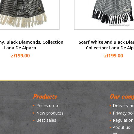
Quick view
Quick view


y, Black Diamonds, Collection:
Scarf White And Black Di
Lana De Alpaca
Collection: Lana De Al
zł199.00
zł199.00
Products
Our com
Prices drop
Delivery a
New products
Privacy pol
Best sales
Regulation
About us