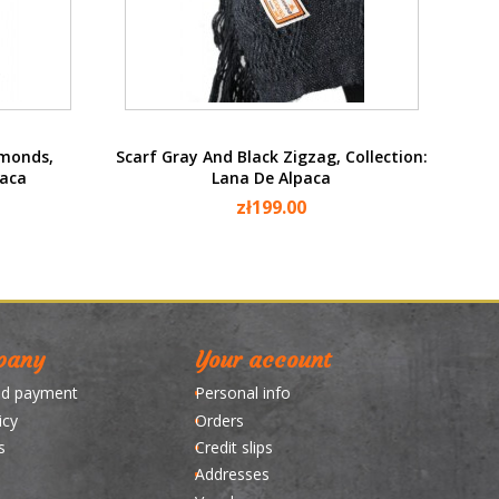
Quick view

amonds,
Scarf Gray And Black Zigzag, Collection:
paca
Lana De Alpaca
zł199.00
pany
Your account
nd payment
Personal info
icy
Orders
s
Credit slips
Addresses