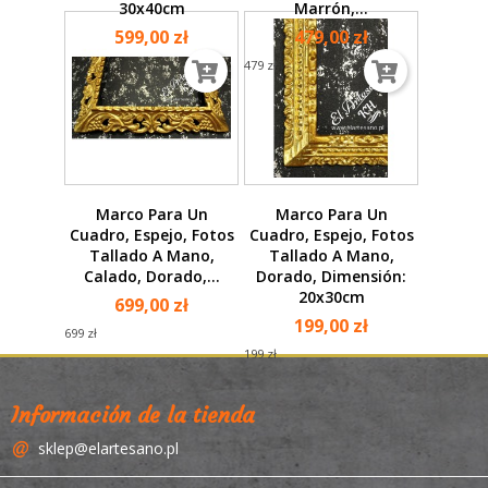
30x40cm
Marrón,...
599,00 zł
479,00 zł
479 zł
Marco Para Un
Marco Para Un
Cuadro, Espejo, Fotos
Cuadro, Espejo, Fotos
Tallado A Mano,
Tallado A Mano,
Calado, Dorado,...
Dorado, Dimensión:
20x30cm
699,00 zł
199,00 zł
699 zł
199 zł
Información de la tienda
sklep@elartesano.pl