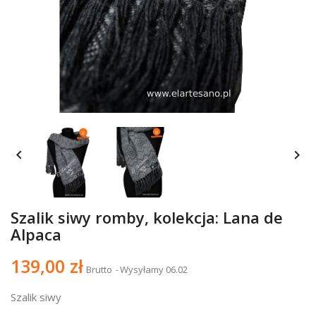


Szalik siwy romby, kolekcja: Lana de
Alpaca
139,00 zł
Brutto
Wysyłamy 06.02
Szalik siwy