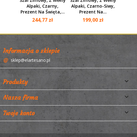
Szal Zimowy, Z Wełny
Szal Zimowy, Z Wełny
Alpaki, Czarny,
Alpaki, Czarno-Siwy,
Prezent Na Święta,...
Prezent Na...
244,77 zł
199,00 zł
Informacja o sklepie
sklep@elartesano.pl

Produkty

Nasza firma

Twoje konto