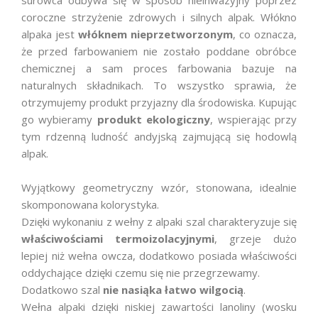
surowca odbywa się w sposób nieinwazyjny poprzez
coroczne strzyżenie zdrowych i silnych alpak. Włókno
alpaka jest
włóknem nieprzetworzonym
, co oznacza,
że przed farbowaniem nie zostało poddane obróbce
chemicznej a sam proces farbowania bazuje na
naturalnych składnikach. To wszystko sprawia, że
otrzymujemy produkt przyjazny dla środowiska. Kupując
go wybieramy
produkt ekologiczny
, wspierając przy
tym rdzenną ludność andyjską zajmującą się hodowlą
alpak.
Wyjątkowy geometryczny wzór, stonowana, idealnie
skomponowana kolorystyka.
Dzięki wykonaniu z wełny z alpaki szal charakteryzuje się
właściwościami termoizolacyjnymi
, grzeje dużo
lepiej niż wełna owcza, dodatkowo posiada właściwości
oddychające dzięki czemu się nie przegrzewamy.
Dodatkowo szal
nie nasiąka łatwo wilgocią
.
Wełna alpaki dzięki niskiej zawartości lanoliny (wosku